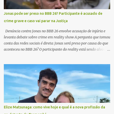
redes A repercussão foi imediata. O nome de Jonas e Jordana
disparou nas buscas, enquanto trechos do momento viralizavam
Jonas pode ser preso no BBB 26? Participante é acusado de
em diferentes plataformas. A cena rapidamente viralizou e virou
crime grave e caso vai parar na Justiça
um dos assuntos mais comentados. Enquanto alguns fãs
defendem o casal, outros questionam até onde vai o limite da
Denúncia contra Jonas no BBB 26 envolve acusação de injúria e
exposição d...
levanta debate sobre crime em reality show A pergunta que tomou
conta das redes sociais é direta: Jonas será preso por causa do que
aconteceu no BBB 26? O participante do reality está sendo alvo de
uma denúncia formal após uma discussão exibida ao vivo dentro
da casa mais vigiada do Brasil. Jonas pode ser preso no BBB 26 O
caso ganhou repercussão após uma associação protocolar queixa
alegando que falas ditas por Jonas durante uma briga com outro
participante poderiam se enquadrar como injúria motivada por
orientação sexual , crime que pode ter implicações legais sérias no
Brasil. O que aconteceu com Jonas no BBB 26? Durante uma
discussão no programa, Jonas utilizou termos considerados
ofensivos ao se referir a outro participante. A situação
Elize Matsunaga: como vive hoje e qual é a nova profissão da
rapidamente saiu do ambiente do jogo e chegou ao Ministério