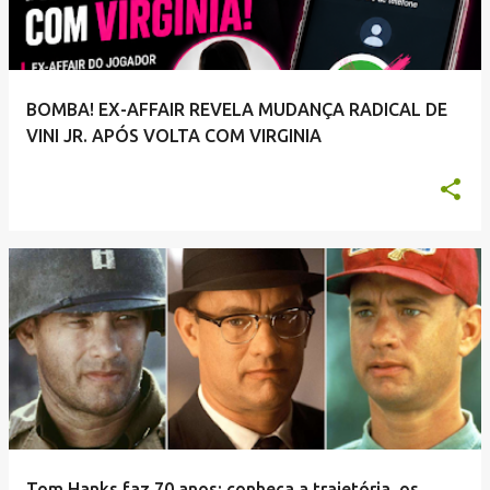
a
g
e
BOMBA! EX-AFFAIR REVELA MUDANÇA RADICAL DE
n
VINI JR. APÓS VOLTA COM VIRGINIA
s
Tom Hanks faz 70 anos: conheça a trajetória, os