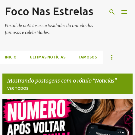
Foco Nas Estrelas
Pular para o conteúdo principal
Portal de noticias e curiosidades do mundo dos
famosos e celebridades.
INICIO
ULTIMAS NOTÍCIAS
FAMOSOS
Mostrando postagens com o rótulo
Noticías
VER TODOS
P
o
s
t