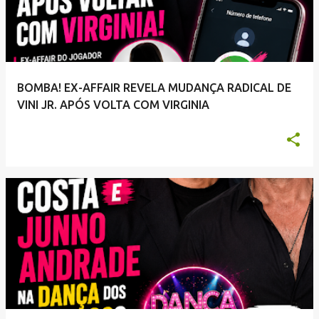
t
a
g
e
BOMBA! EX-AFFAIR REVELA MUDANÇA RADICAL DE
n
VINI JR. APÓS VOLTA COM VIRGINIA
s