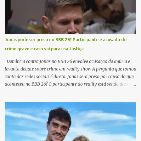
teorias e críticas. O que antes era restrito às câmeras do reality,
agora virou assunto nacional. E como sempre acontece em
situações assim, a internet não perdoou. A cena que incendiou as
redes A repercussão foi imediata. O nome de Jonas e Jordana
disparou nas buscas, enquanto trechos do momento viralizavam
Jonas pode ser preso no BBB 26? Participante é acusado de
em diferentes plataformas. A cena rapidamente viralizou e virou
crime grave e caso vai parar na Justiça
um dos assuntos mais comentados. Enquanto alguns fãs
defendem o casal, outros questionam até onde vai o limite da
Denúncia contra Jonas no BBB 26 envolve acusação de injúria e
exposição d...
levanta debate sobre crime em reality show A pergunta que tomou
conta das redes sociais é direta: Jonas será preso por causa do que
aconteceu no BBB 26? O participante do reality está sendo alvo de
uma denúncia formal após uma discussão exibida ao vivo dentro
da casa mais vigiada do Brasil. Jonas pode ser preso no BBB 26 O
caso ganhou repercussão após uma associação protocolar queixa
alegando que falas ditas por Jonas durante uma briga com outro
participante poderiam se enquadrar como injúria motivada por
orientação sexual , crime que pode ter implicações legais sérias no
Brasil. O que aconteceu com Jonas no BBB 26? Durante uma