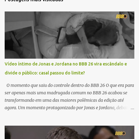
Vídeo íntimo de Jonas e Jordana no BBB 26 vira escândalo e
divide o público: casal passou do limite?
O momento que saiu do controle dentro do BBB 26 O que era para
ser apenas mais uma madrugada comum no BBB 26 acabou se
transformando em uma das maiores polêmicas da edição até
agora. Um momento protagonizado por Jonas e Jordana, debaixo
do edredom, rapidamente ultrapassou os limites da casa e ganhou
força nas redes sociais. Vídeo íntimo de Jonas e Jordana no BBB 26
Em poucos minutos, o vídeo começou a circular entre fãs do
programa e curiosos, levantando uma enxurrada de comentários,